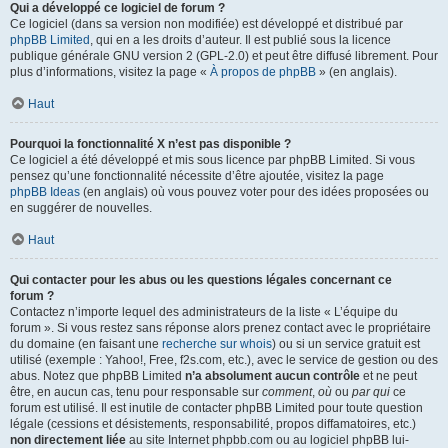
Qui a développé ce logiciel de forum ?
Ce logiciel (dans sa version non modifiée) est développé et distribué par
phpBB Limited
, qui en a les droits d’auteur. Il est publié sous la licence
publique générale GNU version 2 (GPL-2.0) et peut être diffusé librement. Pour
plus d’informations, visitez la page «
À propos de phpBB
» (en anglais).
Haut
Pourquoi la fonctionnalité X n’est pas disponible ?
Ce logiciel a été développé et mis sous licence par phpBB Limited. Si vous
pensez qu’une fonctionnalité nécessite d’être ajoutée, visitez la page
phpBB Ideas
(en anglais) où vous pouvez voter pour des idées proposées ou
en suggérer de nouvelles.
Haut
Qui contacter pour les abus ou les questions légales concernant ce
forum ?
Contactez n’importe lequel des administrateurs de la liste « L’équipe du
forum ». Si vous restez sans réponse alors prenez contact avec le propriétaire
du domaine (en faisant une
recherche sur whois
) ou si un service gratuit est
utilisé (exemple : Yahoo!, Free, f2s.com, etc.), avec le service de gestion ou des
abus. Notez que phpBB Limited
n’a absolument aucun contrôle
et ne peut
être, en aucun cas, tenu pour responsable sur
comment
,
où
ou
par qui
ce
forum est utilisé. Il est inutile de contacter phpBB Limited pour toute question
légale (cessions et désistements, responsabilité, propos diffamatoires, etc.)
non directement liée
au site Internet phpbb.com ou au logiciel phpBB lui-