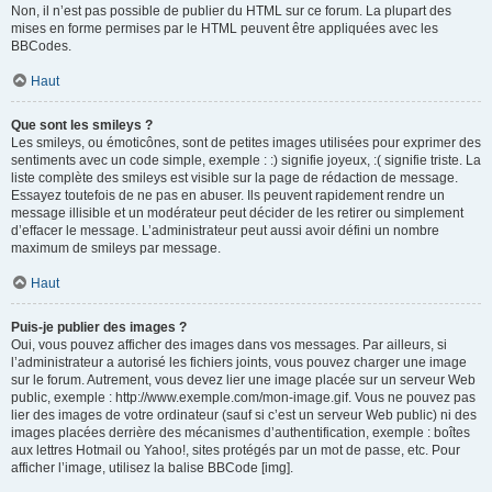
Non, il n’est pas possible de publier du HTML sur ce forum. La plupart des
mises en forme permises par le HTML peuvent être appliquées avec les
BBCodes.
Haut
Que sont les smileys ?
Les smileys, ou émoticônes, sont de petites images utilisées pour exprimer des
sentiments avec un code simple, exemple : :) signifie joyeux, :( signifie triste. La
liste complète des smileys est visible sur la page de rédaction de message.
Essayez toutefois de ne pas en abuser. Ils peuvent rapidement rendre un
message illisible et un modérateur peut décider de les retirer ou simplement
d’effacer le message. L’administrateur peut aussi avoir défini un nombre
maximum de smileys par message.
Haut
Puis-je publier des images ?
Oui, vous pouvez afficher des images dans vos messages. Par ailleurs, si
l’administrateur a autorisé les fichiers joints, vous pouvez charger une image
sur le forum. Autrement, vous devez lier une image placée sur un serveur Web
public, exemple : http://www.exemple.com/mon-image.gif. Vous ne pouvez pas
lier des images de votre ordinateur (sauf si c’est un serveur Web public) ni des
images placées derrière des mécanismes d’authentification, exemple : boîtes
aux lettres Hotmail ou Yahoo!, sites protégés par un mot de passe, etc. Pour
afficher l’image, utilisez la balise BBCode [img].