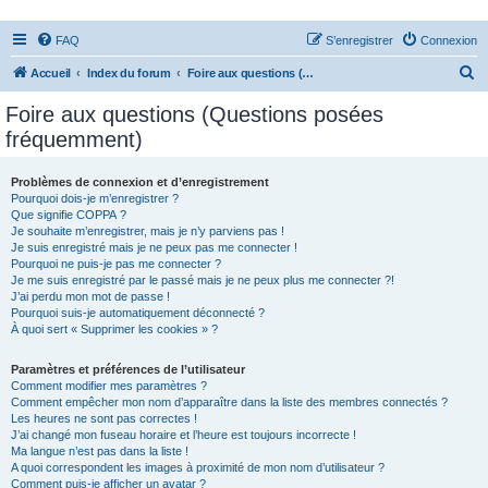
FAQ
S’enregistrer
Connexion
R
Accueil
Index du forum
Foire aux questions (Questions posées fréquemment)
e
Foire aux questions (Questions posées
c
fréquemment)
h
e
Problèmes de connexion et d’enregistrement
Pourquoi dois-je m’enregistrer ?
r
Que signifie COPPA ?
c
Je souhaite m’enregistrer, mais je n’y parviens pas !
Je suis enregistré mais je ne peux pas me connecter !
h
Pourquoi ne puis-je pas me connecter ?
Je me suis enregistré par le passé mais je ne peux plus me connecter ?!
e
J’ai perdu mon mot de passe !
r
Pourquoi suis-je automatiquement déconnecté ?
À quoi sert « Supprimer les cookies » ?
Paramètres et préférences de l’utilisateur
Comment modifier mes paramètres ?
Comment empêcher mon nom d’apparaître dans la liste des membres connectés ?
Les heures ne sont pas correctes !
J’ai changé mon fuseau horaire et l’heure est toujours incorrecte !
Ma langue n’est pas dans la liste !
A quoi correspondent les images à proximité de mon nom d’utilisateur ?
Comment puis-je afficher un avatar ?