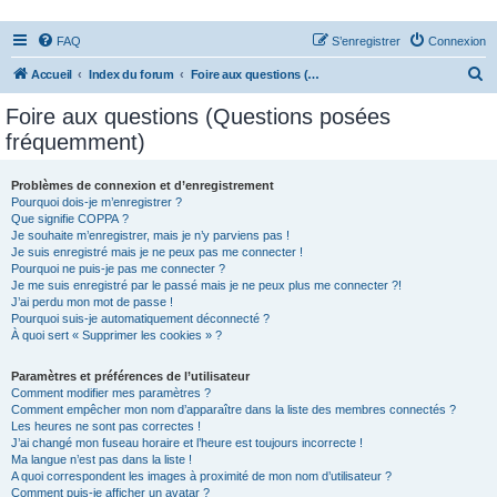
FAQ
S’enregistrer
Connexion
R
Accueil
Index du forum
Foire aux questions (Questions posées fréquemment)
e
Foire aux questions (Questions posées
c
fréquemment)
h
e
Problèmes de connexion et d’enregistrement
Pourquoi dois-je m’enregistrer ?
r
Que signifie COPPA ?
c
Je souhaite m’enregistrer, mais je n’y parviens pas !
Je suis enregistré mais je ne peux pas me connecter !
h
Pourquoi ne puis-je pas me connecter ?
Je me suis enregistré par le passé mais je ne peux plus me connecter ?!
e
J’ai perdu mon mot de passe !
r
Pourquoi suis-je automatiquement déconnecté ?
À quoi sert « Supprimer les cookies » ?
Paramètres et préférences de l’utilisateur
Comment modifier mes paramètres ?
Comment empêcher mon nom d’apparaître dans la liste des membres connectés ?
Les heures ne sont pas correctes !
J’ai changé mon fuseau horaire et l’heure est toujours incorrecte !
Ma langue n’est pas dans la liste !
A quoi correspondent les images à proximité de mon nom d’utilisateur ?
Comment puis-je afficher un avatar ?