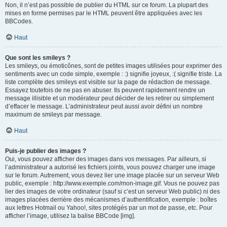
Non, il n’est pas possible de publier du HTML sur ce forum. La plupart des
mises en forme permises par le HTML peuvent être appliquées avec les
BBCodes.
Haut
Que sont les smileys ?
Les smileys, ou émoticônes, sont de petites images utilisées pour exprimer des
sentiments avec un code simple, exemple : :) signifie joyeux, :( signifie triste. La
liste complète des smileys est visible sur la page de rédaction de message.
Essayez toutefois de ne pas en abuser. Ils peuvent rapidement rendre un
message illisible et un modérateur peut décider de les retirer ou simplement
d’effacer le message. L’administrateur peut aussi avoir défini un nombre
maximum de smileys par message.
Haut
Puis-je publier des images ?
Oui, vous pouvez afficher des images dans vos messages. Par ailleurs, si
l’administrateur a autorisé les fichiers joints, vous pouvez charger une image
sur le forum. Autrement, vous devez lier une image placée sur un serveur Web
public, exemple : http://www.exemple.com/mon-image.gif. Vous ne pouvez pas
lier des images de votre ordinateur (sauf si c’est un serveur Web public) ni des
images placées derrière des mécanismes d’authentification, exemple : boîtes
aux lettres Hotmail ou Yahoo!, sites protégés par un mot de passe, etc. Pour
afficher l’image, utilisez la balise BBCode [img].