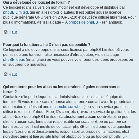
Qui a développé ce logiciel de forum ?
Ce logiciel (dans sa version non modifiée) est développé et distribué par
phpBB Limited
, qui en a les droits d’auteur. Il est publié sous la licence
publique générale GNU version 2 (GPL-2.0) et peut être diffusé librement. Pour
plus d’informations, visitez la page «
À propos de phpBB
» (en anglais).
Haut
Pourquoi la fonctionnalité X n’est pas disponible ?
Ce logiciel a été développé et mis sous licence par phpBB Limited. Si vous
pensez qu’une fonctionnalité nécessite d’être ajoutée, visitez la page
phpBB Ideas
(en anglais) où vous pouvez voter pour des idées proposées ou
en suggérer de nouvelles.
Haut
Qui contacter pour les abus ou les questions légales concernant ce
forum ?
Contactez n’importe lequel des administrateurs de la liste « L’équipe du
forum ». Si vous restez sans réponse alors prenez contact avec le propriétaire
du domaine (en faisant une
recherche sur whois
) ou si un service gratuit est
utilisé (exemple : Yahoo!, Free, f2s.com, etc.), avec le service de gestion ou des
abus. Notez que phpBB Limited
n’a absolument aucun contrôle
et ne peut
être, en aucun cas, tenu pour responsable sur
comment
,
où
ou
par qui
ce
forum est utilisé. Il est inutile de contacter phpBB Limited pour toute question
légale (cessions et désistements, responsabilité, propos diffamatoires, etc.)
non directement liée
au site Internet phpbb.com ou au logiciel phpBB lui-