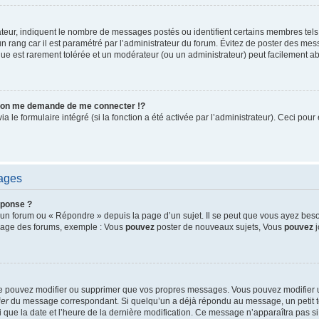
ateur, indiquent le nombre de messages postés ou identifient certains membres tels
un rang car il est paramétré par l’administrateur du forum. Évitez de poster des me
tique est rarement tolérée et un modérateur (ou un administrateur) peut facilement
on me demande de me connecter !?
le formulaire intégré (si la fonction a été activée par l’administrateur). Ceci pour 
sages
éponse ?
un forum ou « Répondre » depuis la page d’un sujet. Il se peut que vous ayez beso
 page des forums, exemple : Vous
pouvez
poster de nouveaux sujets, Vous
pouvez
j
ne pouvez modifier ou supprimer que vos propres messages. Vous pouvez modifier
ier
du message correspondant. Si quelqu’un a déjà répondu au message, un petit te
nsi que la date et l’heure de la dernière modification. Ce message n’apparaîtra pas 