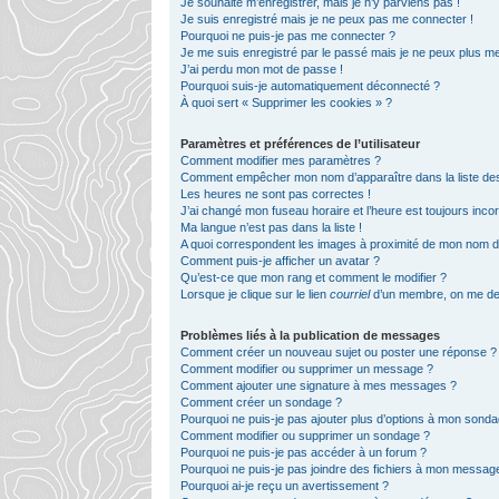
Je souhaite m’enregistrer, mais je n’y parviens pas !
Je suis enregistré mais je ne peux pas me connecter !
Pourquoi ne puis-je pas me connecter ?
Je me suis enregistré par le passé mais je ne peux plus m
J’ai perdu mon mot de passe !
Pourquoi suis-je automatiquement déconnecté ?
À quoi sert « Supprimer les cookies » ?
Paramètres et préférences de l’utilisateur
Comment modifier mes paramètres ?
Comment empêcher mon nom d’apparaître dans la liste d
Les heures ne sont pas correctes !
J’ai changé mon fuseau horaire et l’heure est toujours incor
Ma langue n’est pas dans la liste !
A quoi correspondent les images à proximité de mon nom d’u
Comment puis-je afficher un avatar ?
Qu’est-ce que mon rang et comment le modifier ?
Lorsque je clique sur le lien
courriel
d’un membre, on me de
Problèmes liés à la publication de messages
Comment créer un nouveau sujet ou poster une réponse ?
Comment modifier ou supprimer un message ?
Comment ajouter une signature à mes messages ?
Comment créer un sondage ?
Pourquoi ne puis-je pas ajouter plus d’options à mon sond
Comment modifier ou supprimer un sondage ?
Pourquoi ne puis-je pas accéder à un forum ?
Pourquoi ne puis-je pas joindre des fichiers à mon messag
Pourquoi ai-je reçu un avertissement ?