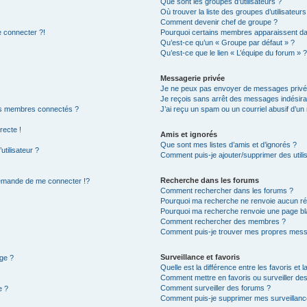
Que sont les groupes d’utilisateurs ?
Où trouver la liste des groupes d’utilisateur
Comment devenir chef de groupe ?
e connecter ?!
Pourquoi certains membres apparaissent dan
Qu’est-ce qu’un « Groupe par défaut » ?
Qu’est-ce que le lien « L’équipe du forum » 
Messagerie privée
Je ne peux pas envoyer de messages privé
Je reçois sans arrêt des messages indésira
es membres connectés ?
J’ai reçu un spam ou un courriel abusif d’u
recte !
Amis et ignorés
Que sont mes listes d’amis et d’ignorés ?
tilisateur ?
Comment puis-je ajouter/supprimer des utilis
Recherche dans les forums
mande de me connecter !?
Comment rechercher dans les forums ?
Pourquoi ma recherche ne renvoie aucun rés
Pourquoi ma recherche renvoie une page bl
Comment rechercher des membres ?
Comment puis-je trouver mes propres messa
Surveillance et favoris
age ?
Quelle est la différence entre les favoris et l
Comment mettre en favoris ou surveiller des
Comment surveiller des forums ?
e ?
Comment puis-je supprimer mes surveillanc