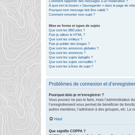
Comment rapporter des messages à un modérateur ?
À quoi sert le bouton « Sauvegarder » dans la page de ré
Pourquoi mon message doit être validé ?
Comment remonter mon sujet ?
Mise en forme et types de sujets
Que sont les BBCodes ?
Puis-je utiliser le HTML ?
Que sont les smileys ?
Puis-je publier des images ?
Que sont les annonces globales ?
Que sont les annonces ?
Que sont les sujets épinglés ?
Que sont les sujets verrouillés ?
Que sont les icônes de sujet ?
Problèmes de connexion et d’enregistr
Pourquoi dois-je m’enregistrer ?
Vous pouvez ne pas le faire, mais l’administrateur du
l’enregistrement vous permet de bénéficier de foncti
autres membres, l’adhésion à des groupes, etc. La cr
Haut
Que signifie COPPA ?