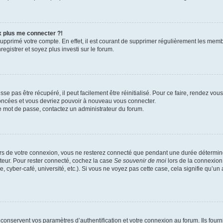
x plus me connecter ?!
 supprimé votre compte. En effet, il est courant de supprimer régulièrement les memb
egistrer et soyez plus investi sur le forum.
e pas être récupéré, il peut facilement être réinitialisé. Pour ce faire, rendez vo
noncées et vous devriez pouvoir à nouveau vous connecter.
tre mot de passe, contactez un administrateur du forum.
rs de votre connexion, vous ne resterez connecté que pendant une durée détermin
ateur. Pour rester connecté, cochez la case
Se souvenir de moi
lors de la connexion
, cyber-café, université, etc.). Si vous ne voyez pas cette case, cela signifie qu’un
onservent vos paramètres d’authentification et votre connexion au forum. Ils fourni