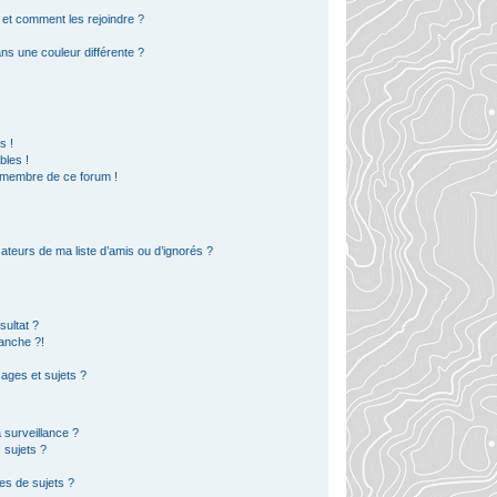
s et comment les rejoindre ?
s une couleur différente ?
?
s !
bles !
n membre de ce forum !
ateurs de ma liste d’amis ou d’ignorés ?
ultat ?
anche ?!
ges et sujets ?
a surveillance ?
 sujets ?
es de sujets ?