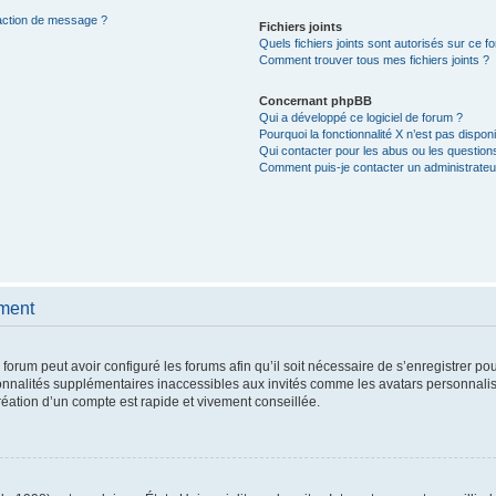
daction de message ?
Fichiers joints
Quels fichiers joints sont autorisés sur ce f
Comment trouver tous mes fichiers joints ?
Concernant phpBB
Qui a développé ce logiciel de forum ?
Pourquoi la fonctionnalité X n’est pas disponi
Qui contacter pour les abus ou les question
Comment puis-je contacter un administrateu
ement
 forum peut avoir configuré les forums afin qu’il soit nécessaire de s’enregistrer po
onnalités supplémentaires inaccessibles aux invités comme les avatars personnalisé
éation d’un compte est rapide et vivement conseillée.