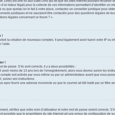
e 1998) est une loi aux États-Unis qui dit que les sites Internet pouvant recueilli
 d’un tuteur légal) pour la collecte de ces informations permettant d’identifier un 
 ou que quelqu’un le fait à votre place, contactez un conseiller juridique pour obt
conseils juridiques et ne sauraient être contactés pour des questions légales de to
stions légales concernant ce forum ? ».
 !
ctivé la création de nouveaux comptes. Il peut également avoir banni votre IP ou inte
 l’aide.
er !
t de passe. S’ils sont corrects, il y a deux possibilités :
é avoir moins de 13 ans lors de l’enregistrement, alors vous devrez suivre les instr
 compte soit activée par vous-même ou par un administrateur avant que vous puissi
l, suivez ses instructions.
s ayez fourni une adresse incorrecte ou que le courriel ait été traité par un filtre a
ment, vérifiez que votre nom d’utilisateur et votre mot de passe soient corrects. S’i
t possible que le propriétaire du site Internet ait une erreur de configuration de son 