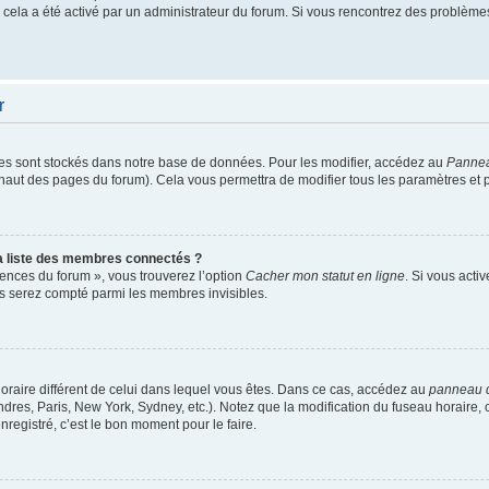
si cela a été activé par un administrateur du forum. Si vous rencontrez des problè
r
es sont stockés dans notre base de données. Pour les modifier, accédez au
Panneau
n haut des pages du forum). Cela vous permettra de modifier tous les paramètres et
 liste des membres connectés ?
rences du forum », vous trouverez l’option
Cacher mon statut en ligne
. Si vous acti
s serez compté parmi les membres invisibles.
u horaire différent de celui dans lequel vous êtes. Dans ce cas, accédez au
panneau de
dres, Paris, New York, Sydney, etc.). Notez que la modification du fuseau horaire,
egistré, c’est le bon moment pour le faire.