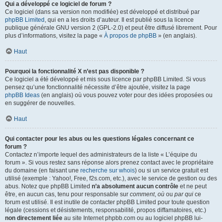
Qui a développé ce logiciel de forum ?
Ce logiciel (dans sa version non modifiée) est développé et distribué par
phpBB Limited
, qui en a les droits d’auteur. Il est publié sous la licence
publique générale GNU version 2 (GPL-2.0) et peut être diffusé librement. Pour
plus d’informations, visitez la page «
À propos de phpBB
» (en anglais).
Haut
Pourquoi la fonctionnalité X n’est pas disponible ?
Ce logiciel a été développé et mis sous licence par phpBB Limited. Si vous
pensez qu’une fonctionnalité nécessite d’être ajoutée, visitez la page
phpBB Ideas
(en anglais) où vous pouvez voter pour des idées proposées ou
en suggérer de nouvelles.
Haut
Qui contacter pour les abus ou les questions légales concernant ce
forum ?
Contactez n’importe lequel des administrateurs de la liste « L’équipe du
forum ». Si vous restez sans réponse alors prenez contact avec le propriétaire
du domaine (en faisant une
recherche sur whois
) ou si un service gratuit est
utilisé (exemple : Yahoo!, Free, f2s.com, etc.), avec le service de gestion ou des
abus. Notez que phpBB Limited
n’a absolument aucun contrôle
et ne peut
être, en aucun cas, tenu pour responsable sur
comment
,
où
ou
par qui
ce
forum est utilisé. Il est inutile de contacter phpBB Limited pour toute question
légale (cessions et désistements, responsabilité, propos diffamatoires, etc.)
non directement liée
au site Internet phpbb.com ou au logiciel phpBB lui-