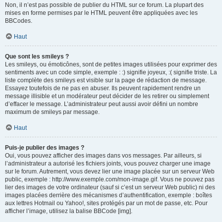
Non, il n’est pas possible de publier du HTML sur ce forum. La plupart des
mises en forme permises par le HTML peuvent être appliquées avec les
BBCodes.
Haut
Que sont les smileys ?
Les smileys, ou émoticônes, sont de petites images utilisées pour exprimer des
sentiments avec un code simple, exemple : :) signifie joyeux, :( signifie triste. La
liste complète des smileys est visible sur la page de rédaction de message.
Essayez toutefois de ne pas en abuser. Ils peuvent rapidement rendre un
message illisible et un modérateur peut décider de les retirer ou simplement
d’effacer le message. L’administrateur peut aussi avoir défini un nombre
maximum de smileys par message.
Haut
Puis-je publier des images ?
Oui, vous pouvez afficher des images dans vos messages. Par ailleurs, si
l’administrateur a autorisé les fichiers joints, vous pouvez charger une image
sur le forum. Autrement, vous devez lier une image placée sur un serveur Web
public, exemple : http://www.exemple.com/mon-image.gif. Vous ne pouvez pas
lier des images de votre ordinateur (sauf si c’est un serveur Web public) ni des
images placées derrière des mécanismes d’authentification, exemple : boîtes
aux lettres Hotmail ou Yahoo!, sites protégés par un mot de passe, etc. Pour
afficher l’image, utilisez la balise BBCode [img].