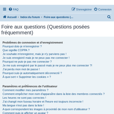
FAQ
S’enregistrer
Connexion
R
Accueil
Index du forum
Foire aux questions (Questions posées fréquemment)
e
Foire aux questions (Questions posées
c
fréquemment)
h
e
Problèmes de connexion et d’enregistrement
Pourquoi dois-je m’enregistrer ?
r
Que signifie COPPA ?
c
Je souhaite m’enregistrer, mais je n’y parviens pas !
Je suis enregistré mais je ne peux pas me connecter !
h
Pourquoi ne puis-je pas me connecter ?
Je me suis enregistré par le passé mais je ne peux plus me connecter ?!
e
J’ai perdu mon mot de passe !
r
Pourquoi suis-je automatiquement déconnecté ?
À quoi sert « Supprimer les cookies » ?
Paramètres et préférences de l’utilisateur
Comment modifier mes paramètres ?
Comment empêcher mon nom d’apparaître dans la liste des membres connectés ?
Les heures ne sont pas correctes !
J’ai changé mon fuseau horaire et l’heure est toujours incorrecte !
Ma langue n’est pas dans la liste !
A quoi correspondent les images à proximité de mon nom d’utilisateur ?
Comment puis-je afficher un avatar ?