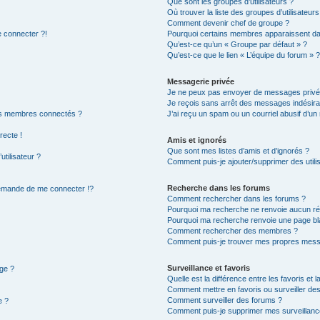
Que sont les groupes d’utilisateurs ?
Où trouver la liste des groupes d’utilisateur
Comment devenir chef de groupe ?
e connecter ?!
Pourquoi certains membres apparaissent dan
Qu’est-ce qu’un « Groupe par défaut » ?
Qu’est-ce que le lien « L’équipe du forum » 
Messagerie privée
Je ne peux pas envoyer de messages privé
Je reçois sans arrêt des messages indésira
es membres connectés ?
J’ai reçu un spam ou un courriel abusif d’u
recte !
Amis et ignorés
Que sont mes listes d’amis et d’ignorés ?
tilisateur ?
Comment puis-je ajouter/supprimer des utilis
Recherche dans les forums
mande de me connecter !?
Comment rechercher dans les forums ?
Pourquoi ma recherche ne renvoie aucun rés
Pourquoi ma recherche renvoie une page bl
Comment rechercher des membres ?
Comment puis-je trouver mes propres messa
Surveillance et favoris
age ?
Quelle est la différence entre les favoris et l
Comment mettre en favoris ou surveiller des
Comment surveiller des forums ?
e ?
Comment puis-je supprimer mes surveillanc