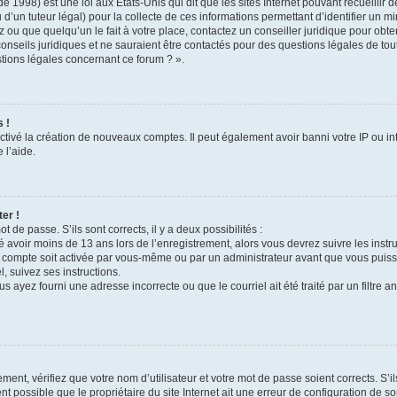
e 1998) est une loi aux États-Unis qui dit que les sites Internet pouvant recueilli
 d’un tuteur légal) pour la collecte de ces informations permettant d’identifier un 
 ou que quelqu’un le fait à votre place, contactez un conseiller juridique pour obt
conseils juridiques et ne sauraient être contactés pour des questions légales de to
stions légales concernant ce forum ? ».
 !
ctivé la création de nouveaux comptes. Il peut également avoir banni votre IP ou inte
 l’aide.
er !
t de passe. S’ils sont corrects, il y a deux possibilités :
é avoir moins de 13 ans lors de l’enregistrement, alors vous devrez suivre les instr
 compte soit activée par vous-même ou par un administrateur avant que vous puissi
l, suivez ses instructions.
s ayez fourni une adresse incorrecte ou que le courriel ait été traité par un filtre a
ment, vérifiez que votre nom d’utilisateur et votre mot de passe soient corrects. S’i
t possible que le propriétaire du site Internet ait une erreur de configuration de son 