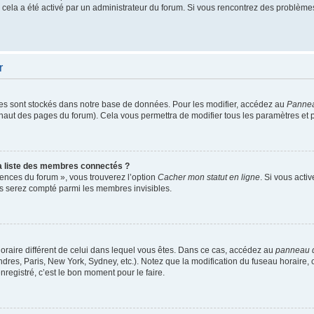
si cela a été activé par un administrateur du forum. Si vous rencontrez des problè
r
es sont stockés dans notre base de données. Pour les modifier, accédez au
Panneau
n haut des pages du forum). Cela vous permettra de modifier tous les paramètres et
 liste des membres connectés ?
rences du forum », vous trouverez l’option
Cacher mon statut en ligne
. Si vous acti
s serez compté parmi les membres invisibles.
u horaire différent de celui dans lequel vous êtes. Dans ce cas, accédez au
panneau de
dres, Paris, New York, Sydney, etc.). Notez que la modification du fuseau horaire,
egistré, c’est le bon moment pour le faire.