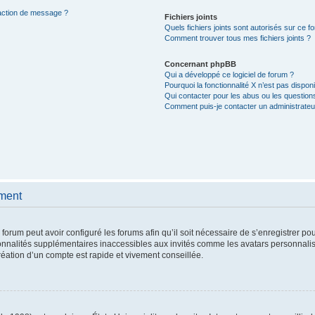
daction de message ?
Fichiers joints
Quels fichiers joints sont autorisés sur ce f
Comment trouver tous mes fichiers joints ?
Concernant phpBB
Qui a développé ce logiciel de forum ?
Pourquoi la fonctionnalité X n’est pas disponi
Qui contacter pour les abus ou les question
Comment puis-je contacter un administrateu
ement
 forum peut avoir configuré les forums afin qu’il soit nécessaire de s’enregistrer po
onnalités supplémentaires inaccessibles aux invités comme les avatars personnalisé
éation d’un compte est rapide et vivement conseillée.