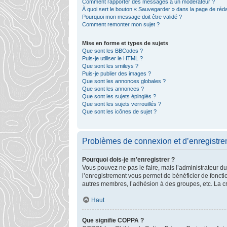
Comment rapporter des messages à un modérateur ?
À quoi sert le bouton « Sauvegarder » dans la page de ré
Pourquoi mon message doit être validé ?
Comment remonter mon sujet ?
Mise en forme et types de sujets
Que sont les BBCodes ?
Puis-je utiliser le HTML ?
Que sont les smileys ?
Puis-je publier des images ?
Que sont les annonces globales ?
Que sont les annonces ?
Que sont les sujets épinglés ?
Que sont les sujets verrouillés ?
Que sont les icônes de sujet ?
Problèmes de connexion et d’enregistr
Pourquoi dois-je m’enregistrer ?
Vous pouvez ne pas le faire, mais l’administrateur du
l’enregistrement vous permet de bénéficier de foncti
autres membres, l’adhésion à des groupes, etc. La cr
Haut
Que signifie COPPA ?