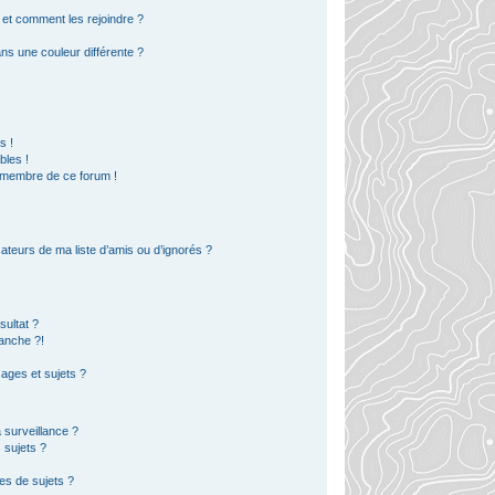
s et comment les rejoindre ?
s une couleur différente ?
?
s !
bles !
n membre de ce forum !
ateurs de ma liste d’amis ou d’ignorés ?
ultat ?
anche ?!
ges et sujets ?
a surveillance ?
 sujets ?
es de sujets ?