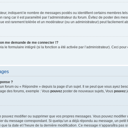
ateur, indiquent le nombre de messages postés ou identifient certains membres tels
un rang car il est paramétré par l’administrateur du forum. Évitez de poster des me
tique est rarement tolérée et un modérateur (ou un administrateur) peut facilement
on me demande de me connecter !?
le formulaire intégré (si la fonction a été activée par l’administrateur). Ceci pour 
sages
éponse ?
un forum ou « Répondre » depuis la page d’un sujet. Il se peut que vous ayez beso
 page des forums, exemple : Vous
pouvez
poster de nouveaux sujets, Vous
pouvez
j
ne pouvez modifier ou supprimer que vos propres messages. Vous pouvez modifier
ier
du message correspondant. Si quelqu’un a déjà répondu au message, un petit te
nsi que la date et l’heure de la dernière modification. Ce message n’apparaîtra pas 