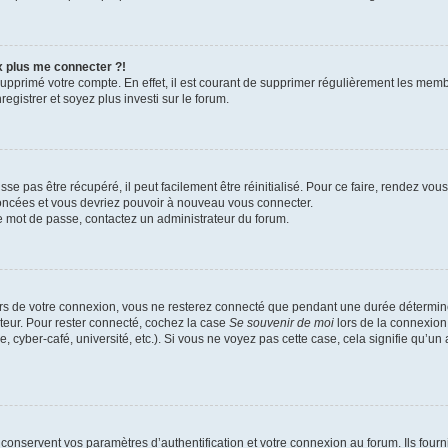
x plus me connecter ?!
 supprimé votre compte. En effet, il est courant de supprimer régulièrement les memb
egistrer et soyez plus investi sur le forum.
e pas être récupéré, il peut facilement être réinitialisé. Pour ce faire, rendez vo
noncées et vous devriez pouvoir à nouveau vous connecter.
tre mot de passe, contactez un administrateur du forum.
rs de votre connexion, vous ne resterez connecté que pendant une durée détermin
ateur. Pour rester connecté, cochez la case
Se souvenir de moi
lors de la connexion
, cyber-café, université, etc.). Si vous ne voyez pas cette case, cela signifie qu’un
onservent vos paramètres d’authentification et votre connexion au forum. Ils fourni