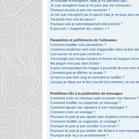
Je souhaite m’enregistrer, mais je n’y parviens pas !
Je suis enregistré mais je ne peux pas me connecter !
Pourquoi ne puis-je pas me connecter ?
Je me suis enregistré par le passé mais je ne peux plus m
J’ai perdu mon mot de passe !
Pourquoi suis-je automatiquement déconnecté ?
À quoi sert « Supprimer les cookies » ?
Paramètres et préférences de l’utilisateur
Comment modifier mes paramètres ?
Comment empêcher mon nom d’apparaître dans la liste d
Les heures ne sont pas correctes !
J’ai changé mon fuseau horaire et l’heure est toujours incor
Ma langue n’est pas dans la liste !
A quoi correspondent les images à proximité de mon nom d’u
Comment puis-je afficher un avatar ?
Qu’est-ce que mon rang et comment le modifier ?
Lorsque je clique sur le lien
courriel
d’un membre, on me de
Problèmes liés à la publication de messages
Comment créer un nouveau sujet ou poster une réponse ?
Comment modifier ou supprimer un message ?
Comment ajouter une signature à mes messages ?
Comment créer un sondage ?
Pourquoi ne puis-je pas ajouter plus d’options à mon sond
Comment modifier ou supprimer un sondage ?
Pourquoi ne puis-je pas accéder à un forum ?
Pourquoi ne puis-je pas joindre des fichiers à mon messag
Pourquoi ai-je reçu un avertissement ?