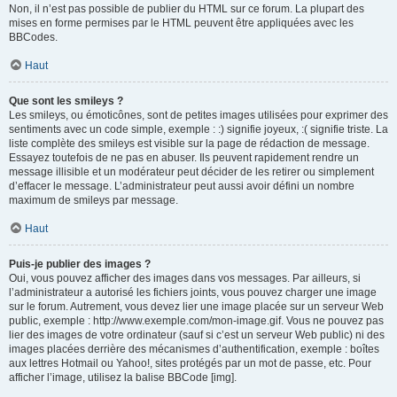
Non, il n’est pas possible de publier du HTML sur ce forum. La plupart des
mises en forme permises par le HTML peuvent être appliquées avec les
BBCodes.
Haut
Que sont les smileys ?
Les smileys, ou émoticônes, sont de petites images utilisées pour exprimer des
sentiments avec un code simple, exemple : :) signifie joyeux, :( signifie triste. La
liste complète des smileys est visible sur la page de rédaction de message.
Essayez toutefois de ne pas en abuser. Ils peuvent rapidement rendre un
message illisible et un modérateur peut décider de les retirer ou simplement
d’effacer le message. L’administrateur peut aussi avoir défini un nombre
maximum de smileys par message.
Haut
Puis-je publier des images ?
Oui, vous pouvez afficher des images dans vos messages. Par ailleurs, si
l’administrateur a autorisé les fichiers joints, vous pouvez charger une image
sur le forum. Autrement, vous devez lier une image placée sur un serveur Web
public, exemple : http://www.exemple.com/mon-image.gif. Vous ne pouvez pas
lier des images de votre ordinateur (sauf si c’est un serveur Web public) ni des
images placées derrière des mécanismes d’authentification, exemple : boîtes
aux lettres Hotmail ou Yahoo!, sites protégés par un mot de passe, etc. Pour
afficher l’image, utilisez la balise BBCode [img].