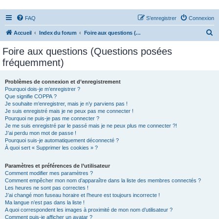
FAQ
S’enregistrer
Connexion
R
Accueil
Index du forum
Foire aux questions (Questions posées fréquemment)
e
Foire aux questions (Questions posées
c
fréquemment)
h
e
Problèmes de connexion et d’enregistrement
Pourquoi dois-je m’enregistrer ?
r
Que signifie COPPA ?
c
Je souhaite m’enregistrer, mais je n’y parviens pas !
Je suis enregistré mais je ne peux pas me connecter !
h
Pourquoi ne puis-je pas me connecter ?
Je me suis enregistré par le passé mais je ne peux plus me connecter ?!
e
J’ai perdu mon mot de passe !
r
Pourquoi suis-je automatiquement déconnecté ?
À quoi sert « Supprimer les cookies » ?
Paramètres et préférences de l’utilisateur
Comment modifier mes paramètres ?
Comment empêcher mon nom d’apparaître dans la liste des membres connectés ?
Les heures ne sont pas correctes !
J’ai changé mon fuseau horaire et l’heure est toujours incorrecte !
Ma langue n’est pas dans la liste !
A quoi correspondent les images à proximité de mon nom d’utilisateur ?
Comment puis-je afficher un avatar ?