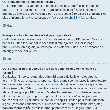
Qui a développé ce logiciel de forum ?
Ce logiciel (dans sa version non modifiée) est développé et distribué par
phpBB Limited
, qui en a les droits d’auteur. Il est publié sous la licence
publique générale GNU version 2 (GPL-2.0) et peut être diffusé librement. Pour
plus d’informations, visitez la page «
À propos de phpBB
» (en anglais).
Haut
Pourquoi la fonctionnalité X n’est pas disponible ?
Ce logiciel a été développé et mis sous licence par phpBB Limited. Si vous
pensez qu’une fonctionnalité nécessite d’être ajoutée, visitez la page
phpBB Ideas
(en anglais) où vous pouvez voter pour des idées proposées ou
en suggérer de nouvelles.
Haut
Qui contacter pour les abus ou les questions légales concernant ce
forum ?
Contactez n’importe lequel des administrateurs de la liste « L’équipe du
forum ». Si vous restez sans réponse alors prenez contact avec le propriétaire
du domaine (en faisant une
recherche sur whois
) ou si un service gratuit est
utilisé (exemple : Yahoo!, Free, f2s.com, etc.), avec le service de gestion ou des
abus. Notez que phpBB Limited
n’a absolument aucun contrôle
et ne peut
être, en aucun cas, tenu pour responsable sur
comment
,
où
ou
par qui
ce
forum est utilisé. Il est inutile de contacter phpBB Limited pour toute question
légale (cessions et désistements, responsabilité, propos diffamatoires, etc.)
non directement liée
au site Internet phpbb.com ou au logiciel phpBB lui-