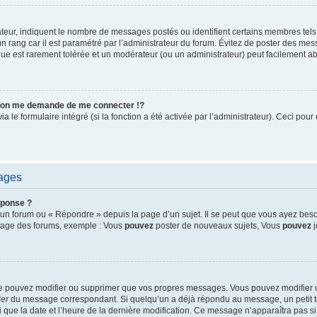
ateur, indiquent le nombre de messages postés ou identifient certains membres tels
un rang car il est paramétré par l’administrateur du forum. Évitez de poster des me
tique est rarement tolérée et un modérateur (ou un administrateur) peut facilement
on me demande de me connecter !?
le formulaire intégré (si la fonction a été activée par l’administrateur). Ceci pour 
sages
éponse ?
un forum ou « Répondre » depuis la page d’un sujet. Il se peut que vous ayez beso
 page des forums, exemple : Vous
pouvez
poster de nouveaux sujets, Vous
pouvez
j
ne pouvez modifier ou supprimer que vos propres messages. Vous pouvez modifier
ier
du message correspondant. Si quelqu’un a déjà répondu au message, un petit te
nsi que la date et l’heure de la dernière modification. Ce message n’apparaîtra pas 