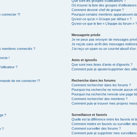
Que sont les groupes d’utilisateurs ?
Où trouver la liste des groupes d’utilisateur
Comment devenir chef de groupe ?
e connecter ?!
Pourquoi certains membres apparaissent dan
Qu’est-ce qu’un « Groupe par défaut » ?
Qu’est-ce que le lien « L’équipe du forum » 
Messagerie privée
Je ne peux pas envoyer de messages privé
Je reçois sans arrêt des messages indésira
es membres connectés ?
J’ai reçu un spam ou un courriel abusif d’u
recte !
Amis et ignorés
Que sont mes listes d’amis et d’ignorés ?
tilisateur ?
Comment puis-je ajouter/supprimer des utilis
Recherche dans les forums
mande de me connecter !?
Comment rechercher dans les forums ?
Pourquoi ma recherche ne renvoie aucun rés
Pourquoi ma recherche renvoie une page bl
Comment rechercher des membres ?
Comment puis-je trouver mes propres messa
Surveillance et favoris
age ?
Quelle est la différence entre les favoris et l
Comment mettre en favoris ou surveiller des
Comment surveiller des forums ?
e ?
Comment puis-je supprimer mes surveillanc