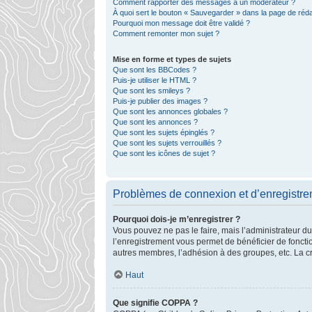
Comment rapporter des messages à un modérateur ?
À quoi sert le bouton « Sauvegarder » dans la page de ré
Pourquoi mon message doit être validé ?
Comment remonter mon sujet ?
Mise en forme et types de sujets
Que sont les BBCodes ?
Puis-je utiliser le HTML ?
Que sont les smileys ?
Puis-je publier des images ?
Que sont les annonces globales ?
Que sont les annonces ?
Que sont les sujets épinglés ?
Que sont les sujets verrouillés ?
Que sont les icônes de sujet ?
Problèmes de connexion et d’enregistr
Pourquoi dois-je m’enregistrer ?
Vous pouvez ne pas le faire, mais l’administrateur du
l’enregistrement vous permet de bénéficier de foncti
autres membres, l’adhésion à des groupes, etc. La cr
Haut
Que signifie COPPA ?