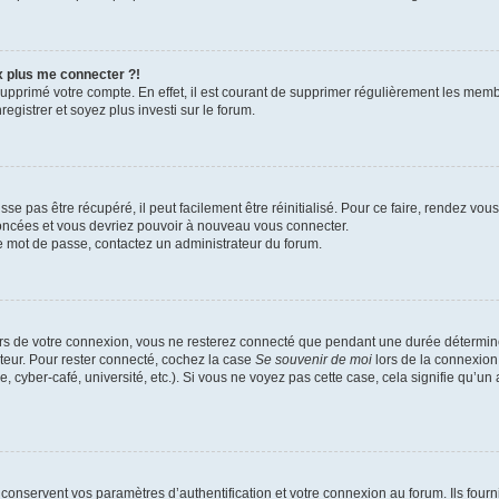
x plus me connecter ?!
 supprimé votre compte. En effet, il est courant de supprimer régulièrement les memb
egistrer et soyez plus investi sur le forum.
e pas être récupéré, il peut facilement être réinitialisé. Pour ce faire, rendez vo
noncées et vous devriez pouvoir à nouveau vous connecter.
tre mot de passe, contactez un administrateur du forum.
rs de votre connexion, vous ne resterez connecté que pendant une durée détermin
ateur. Pour rester connecté, cochez la case
Se souvenir de moi
lors de la connexion
, cyber-café, université, etc.). Si vous ne voyez pas cette case, cela signifie qu’un
onservent vos paramètres d’authentification et votre connexion au forum. Ils fourni