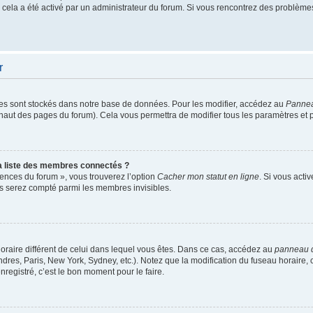
si cela a été activé par un administrateur du forum. Si vous rencontrez des problè
r
es sont stockés dans notre base de données. Pour les modifier, accédez au
Panneau
n haut des pages du forum). Cela vous permettra de modifier tous les paramètres et
 liste des membres connectés ?
rences du forum », vous trouverez l’option
Cacher mon statut en ligne
. Si vous acti
s serez compté parmi les membres invisibles.
u horaire différent de celui dans lequel vous êtes. Dans ce cas, accédez au
panneau de
dres, Paris, New York, Sydney, etc.). Notez que la modification du fuseau horaire,
egistré, c’est le bon moment pour le faire.