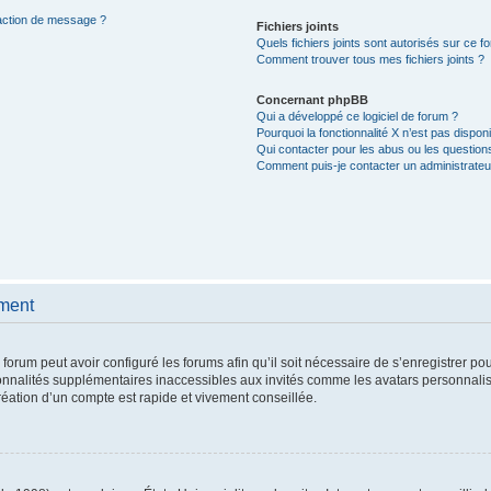
daction de message ?
Fichiers joints
Quels fichiers joints sont autorisés sur ce f
Comment trouver tous mes fichiers joints ?
Concernant phpBB
Qui a développé ce logiciel de forum ?
Pourquoi la fonctionnalité X n’est pas disponi
Qui contacter pour les abus ou les question
Comment puis-je contacter un administrateu
ement
 forum peut avoir configuré les forums afin qu’il soit nécessaire de s’enregistrer po
onnalités supplémentaires inaccessibles aux invités comme les avatars personnalisé
éation d’un compte est rapide et vivement conseillée.