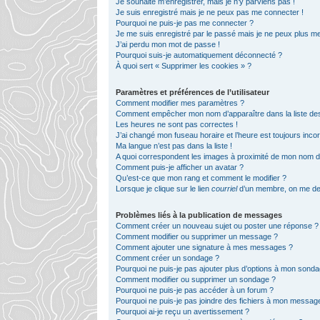
Je souhaite m’enregistrer, mais je n’y parviens pas !
Je suis enregistré mais je ne peux pas me connecter !
Pourquoi ne puis-je pas me connecter ?
Je me suis enregistré par le passé mais je ne peux plus m
J’ai perdu mon mot de passe !
Pourquoi suis-je automatiquement déconnecté ?
À quoi sert « Supprimer les cookies » ?
Paramètres et préférences de l’utilisateur
Comment modifier mes paramètres ?
Comment empêcher mon nom d’apparaître dans la liste d
Les heures ne sont pas correctes !
J’ai changé mon fuseau horaire et l’heure est toujours incor
Ma langue n’est pas dans la liste !
A quoi correspondent les images à proximité de mon nom d’u
Comment puis-je afficher un avatar ?
Qu’est-ce que mon rang et comment le modifier ?
Lorsque je clique sur le lien
courriel
d’un membre, on me de
Problèmes liés à la publication de messages
Comment créer un nouveau sujet ou poster une réponse ?
Comment modifier ou supprimer un message ?
Comment ajouter une signature à mes messages ?
Comment créer un sondage ?
Pourquoi ne puis-je pas ajouter plus d’options à mon sond
Comment modifier ou supprimer un sondage ?
Pourquoi ne puis-je pas accéder à un forum ?
Pourquoi ne puis-je pas joindre des fichiers à mon messag
Pourquoi ai-je reçu un avertissement ?