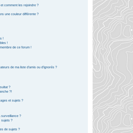
s et comment les rejoindre ?
s une couleur différente ?
?
s !
bles !
n membre de ce forum !
ateurs de ma liste d’amis ou d’ignorés ?
ultat ?
anche ?!
ges et sujets ?
a surveillance ?
 sujets ?
es de sujets ?