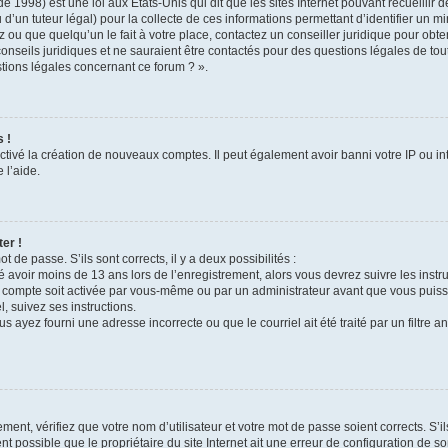
e 1998) est une loi aux États-Unis qui dit que les sites Internet pouvant recueilli
 d’un tuteur légal) pour la collecte de ces informations permettant d’identifier un 
 ou que quelqu’un le fait à votre place, contactez un conseiller juridique pour obt
conseils juridiques et ne sauraient être contactés pour des questions légales de to
stions légales concernant ce forum ? ».
 !
ctivé la création de nouveaux comptes. Il peut également avoir banni votre IP ou inte
 l’aide.
er !
t de passe. S’ils sont corrects, il y a deux possibilités :
é avoir moins de 13 ans lors de l’enregistrement, alors vous devrez suivre les instr
 compte soit activée par vous-même ou par un administrateur avant que vous puissi
l, suivez ses instructions.
s ayez fourni une adresse incorrecte ou que le courriel ait été traité par un filtre a
ment, vérifiez que votre nom d’utilisateur et votre mot de passe soient corrects. S’i
t possible que le propriétaire du site Internet ait une erreur de configuration de son 