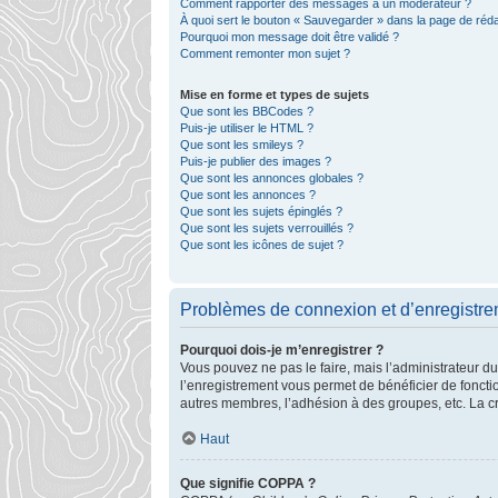
Comment rapporter des messages à un modérateur ?
À quoi sert le bouton « Sauvegarder » dans la page de ré
Pourquoi mon message doit être validé ?
Comment remonter mon sujet ?
Mise en forme et types de sujets
Que sont les BBCodes ?
Puis-je utiliser le HTML ?
Que sont les smileys ?
Puis-je publier des images ?
Que sont les annonces globales ?
Que sont les annonces ?
Que sont les sujets épinglés ?
Que sont les sujets verrouillés ?
Que sont les icônes de sujet ?
Problèmes de connexion et d’enregistr
Pourquoi dois-je m’enregistrer ?
Vous pouvez ne pas le faire, mais l’administrateur du
l’enregistrement vous permet de bénéficier de foncti
autres membres, l’adhésion à des groupes, etc. La cr
Haut
Que signifie COPPA ?