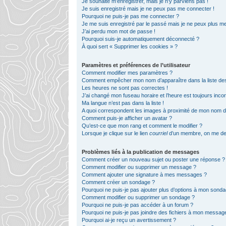
Je souhaite m’enregistrer, mais je n’y parviens pas !
Je suis enregistré mais je ne peux pas me connecter !
Pourquoi ne puis-je pas me connecter ?
Je me suis enregistré par le passé mais je ne peux plus m
J’ai perdu mon mot de passe !
Pourquoi suis-je automatiquement déconnecté ?
À quoi sert « Supprimer les cookies » ?
Paramètres et préférences de l’utilisateur
Comment modifier mes paramètres ?
Comment empêcher mon nom d’apparaître dans la liste d
Les heures ne sont pas correctes !
J’ai changé mon fuseau horaire et l’heure est toujours incor
Ma langue n’est pas dans la liste !
A quoi correspondent les images à proximité de mon nom d’u
Comment puis-je afficher un avatar ?
Qu’est-ce que mon rang et comment le modifier ?
Lorsque je clique sur le lien
courriel
d’un membre, on me de
Problèmes liés à la publication de messages
Comment créer un nouveau sujet ou poster une réponse ?
Comment modifier ou supprimer un message ?
Comment ajouter une signature à mes messages ?
Comment créer un sondage ?
Pourquoi ne puis-je pas ajouter plus d’options à mon sond
Comment modifier ou supprimer un sondage ?
Pourquoi ne puis-je pas accéder à un forum ?
Pourquoi ne puis-je pas joindre des fichiers à mon messag
Pourquoi ai-je reçu un avertissement ?