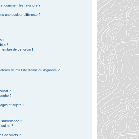
s et comment les rejoindre ?
s une couleur différente ?
?
s !
bles !
n membre de ce forum !
ateurs de ma liste d’amis ou d’ignorés ?
ultat ?
anche ?!
ges et sujets ?
a surveillance ?
 sujets ?
es de sujets ?