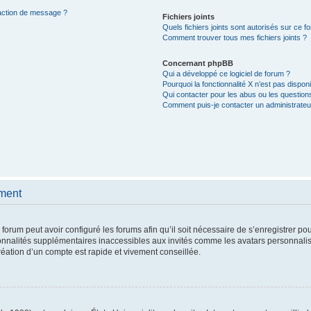
daction de message ?
Fichiers joints
Quels fichiers joints sont autorisés sur ce f
Comment trouver tous mes fichiers joints ?
Concernant phpBB
Qui a développé ce logiciel de forum ?
Pourquoi la fonctionnalité X n’est pas disponi
Qui contacter pour les abus ou les question
Comment puis-je contacter un administrateu
ement
 forum peut avoir configuré les forums afin qu’il soit nécessaire de s’enregistrer po
onnalités supplémentaires inaccessibles aux invités comme les avatars personnalisé
éation d’un compte est rapide et vivement conseillée.