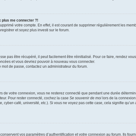
x plus me connecter ?!
 supprimé votre compte. En effet, il est courant de supprimer régulièrement les memb
egistrer et soyez plus investi sur le forum.
e pas être récupéré, il peut facilement être réinitialisé. Pour ce faire, rendez vo
noncées et vous devriez pouvoir à nouveau vous connecter.
tre mot de passe, contactez un administrateur du forum.
rs de votre connexion, vous ne resterez connecté que pendant une durée détermin
ateur. Pour rester connecté, cochez la case
Se souvenir de moi
lors de la connexion
, cyber-café, université, etc.). Si vous ne voyez pas cette case, cela signifie qu’un
onservent vos paramètres d’authentification et votre connexion au forum. Ils fourni