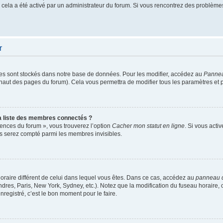
si cela a été activé par un administrateur du forum. Si vous rencontrez des problè
r
es sont stockés dans notre base de données. Pour les modifier, accédez au
Panneau
n haut des pages du forum). Cela vous permettra de modifier tous les paramètres et
 liste des membres connectés ?
rences du forum », vous trouverez l’option
Cacher mon statut en ligne
. Si vous acti
s serez compté parmi les membres invisibles.
u horaire différent de celui dans lequel vous êtes. Dans ce cas, accédez au
panneau de
dres, Paris, New York, Sydney, etc.). Notez que la modification du fuseau horaire,
egistré, c’est le bon moment pour le faire.