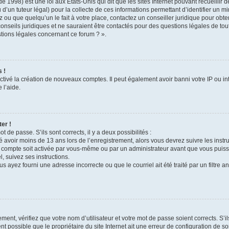
e 1998) est une loi aux États-Unis qui dit que les sites Internet pouvant recueilli
 d’un tuteur légal) pour la collecte de ces informations permettant d’identifier un 
 ou que quelqu’un le fait à votre place, contactez un conseiller juridique pour obt
conseils juridiques et ne sauraient être contactés pour des questions légales de to
stions légales concernant ce forum ? ».
 !
ctivé la création de nouveaux comptes. Il peut également avoir banni votre IP ou inte
 l’aide.
er !
t de passe. S’ils sont corrects, il y a deux possibilités :
é avoir moins de 13 ans lors de l’enregistrement, alors vous devrez suivre les instr
 compte soit activée par vous-même ou par un administrateur avant que vous puissi
l, suivez ses instructions.
s ayez fourni une adresse incorrecte ou que le courriel ait été traité par un filtre a
ment, vérifiez que votre nom d’utilisateur et votre mot de passe soient corrects. S’i
t possible que le propriétaire du site Internet ait une erreur de configuration de son 