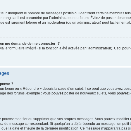
ateur, indiquent le nombre de messages postés ou identifient certains membres tels
un rang car il est paramétré par l’administrateur du forum. Évitez de poster des me
tique est rarement tolérée et un modérateur (ou un administrateur) peut facilement
on me demande de me connecter !?
le formulaire intégré (si la fonction a été activée par l’administrateur). Ceci pour 
sages
éponse ?
un forum ou « Répondre » depuis la page d’un sujet. Il se peut que vous ayez beso
 page des forums, exemple : Vous
pouvez
poster de nouveaux sujets, Vous
pouvez
j
ne pouvez modifier ou supprimer que vos propres messages. Vous pouvez modifier
ier
du message correspondant. Si quelqu’un a déjà répondu au message, un petit te
nsi que la date et l’heure de la dernière modification. Ce message n’apparaîtra pas 