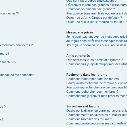
Que sont les groupes d’utilisateurs ?
Où trouver la liste des groupes d’utilisateur
Comment devenir chef de groupe ?
e connecter ?!
Pourquoi certains membres apparaissent dan
Qu’est-ce qu’un « Groupe par défaut » ?
Qu’est-ce que le lien « L’équipe du forum » 
Messagerie privée
Je ne peux pas envoyer de messages privé
Je reçois sans arrêt des messages indésira
es membres connectés ?
J’ai reçu un spam ou un courriel abusif d’u
recte !
Amis et ignorés
Que sont mes listes d’amis et d’ignorés ?
tilisateur ?
Comment puis-je ajouter/supprimer des utilis
Recherche dans les forums
mande de me connecter !?
Comment rechercher dans les forums ?
Pourquoi ma recherche ne renvoie aucun rés
Pourquoi ma recherche renvoie une page bl
Comment rechercher des membres ?
Comment puis-je trouver mes propres messa
Surveillance et favoris
age ?
Quelle est la différence entre les favoris et l
Comment mettre en favoris ou surveiller des
Comment surveiller des forums ?
e ?
Comment puis-je supprimer mes surveillanc