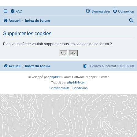
FAQ
S’enregistrer
Connexion
R
Accueil
Index du forum
e
Supprimer les cookies
c
h
Êtes-vous sûr de vouloir supprimer tous les cookies de ce forum ?
e
r
c
Accueil
Index du forum
Heures au format
UTC+02:00
h
Développé par
phpBB
® Forum Software © phpBB Limited
e
Traduit par
phpBB-fr.com
r
Confidentialité
|
Conditions