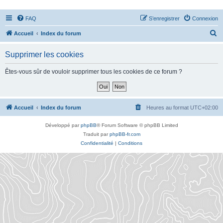
FAQ
S’enregistrer
Connexion
R
Accueil
Index du forum
e
Supprimer les cookies
c
h
Êtes-vous sûr de vouloir supprimer tous les cookies de ce forum ?
e
r
c
Accueil
Index du forum
Heures au format
UTC+02:00
h
Développé par
phpBB
® Forum Software © phpBB Limited
e
Traduit par
phpBB-fr.com
r
Confidentialité
|
Conditions