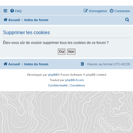
FAQ
S’enregistrer
Connexion
R
Accueil
Index du forum
e
Supprimer les cookies
c
h
Êtes-vous sûr de vouloir supprimer tous les cookies de ce forum ?
e
r
c
Accueil
Index du forum
Heures au format
UTC+02:00
h
Développé par
phpBB
® Forum Software © phpBB Limited
e
Traduit par
phpBB-fr.com
r
Confidentialité
|
Conditions