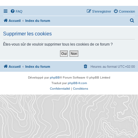
FAQ
S’enregistrer
Connexion
R
Accueil
Index du forum
e
Supprimer les cookies
c
h
Êtes-vous sûr de vouloir supprimer tous les cookies de ce forum ?
e
r
c
Accueil
Index du forum
Heures au format
UTC+02:00
h
Développé par
phpBB
® Forum Software © phpBB Limited
e
Traduit par
phpBB-fr.com
r
Confidentialité
|
Conditions