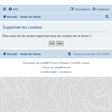
FAQ
S’enregistrer
Connexion
R
Accueil
Index du forum
e
Supprimer les cookies
c
h
Êtes-vous sûr de vouloir supprimer tous les cookies de ce forum ?
e
r
c
Accueil
Index du forum
Heures au format
UTC+02:00
h
Développé par
phpBB
® Forum Software © phpBB Limited
e
Traduit par
phpBB-fr.com
r
Confidentialité
|
Conditions