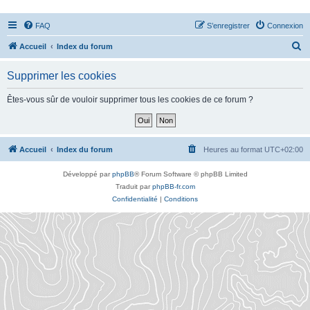
FAQ
S’enregistrer
Connexion
R
Accueil
Index du forum
e
Supprimer les cookies
c
h
Êtes-vous sûr de vouloir supprimer tous les cookies de ce forum ?
e
r
c
Accueil
Index du forum
Heures au format
UTC+02:00
h
Développé par
phpBB
® Forum Software © phpBB Limited
e
Traduit par
phpBB-fr.com
r
Confidentialité
|
Conditions