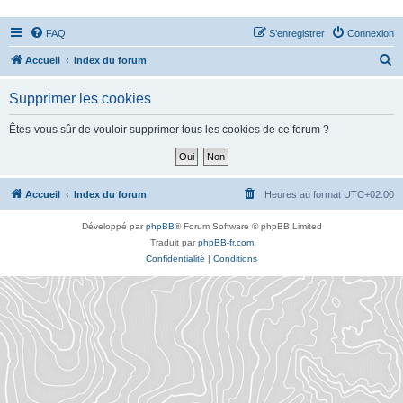
FAQ
S’enregistrer
Connexion
R
Accueil
Index du forum
e
Supprimer les cookies
c
h
Êtes-vous sûr de vouloir supprimer tous les cookies de ce forum ?
e
r
c
Accueil
Index du forum
Heures au format
UTC+02:00
h
Développé par
phpBB
® Forum Software © phpBB Limited
e
Traduit par
phpBB-fr.com
r
Confidentialité
|
Conditions