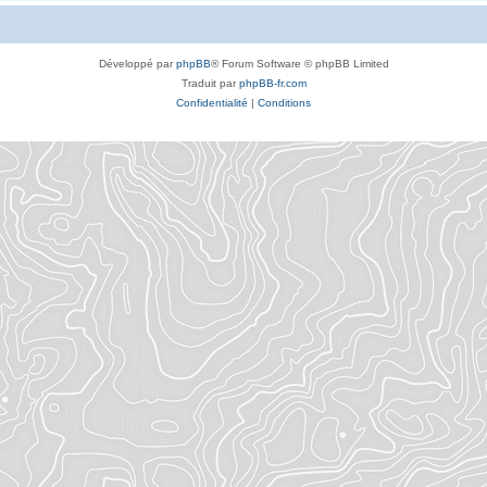
Développé par
phpBB
® Forum Software © phpBB Limited
Traduit par
phpBB-fr.com
Confidentialité
|
Conditions