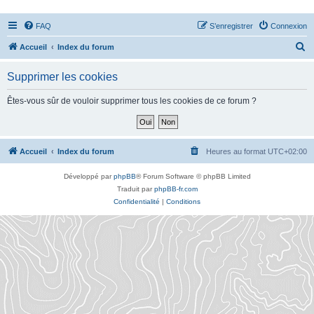
FAQ
S’enregistrer
Connexion
R
Accueil
Index du forum
e
Supprimer les cookies
c
h
Êtes-vous sûr de vouloir supprimer tous les cookies de ce forum ?
e
r
c
Accueil
Index du forum
Heures au format
UTC+02:00
h
Développé par
phpBB
® Forum Software © phpBB Limited
e
Traduit par
phpBB-fr.com
r
Confidentialité
|
Conditions