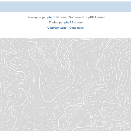
Développé par
phpBB
® Forum Software © phpBB Limited
Traduit par
phpBB-fr.com
Confidentialité
|
Conditions