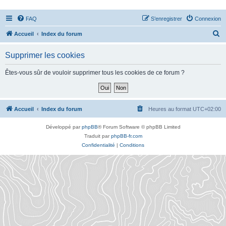
FAQ
S’enregistrer
Connexion
R
Accueil
Index du forum
e
Supprimer les cookies
c
h
Êtes-vous sûr de vouloir supprimer tous les cookies de ce forum ?
e
r
c
Accueil
Index du forum
Heures au format
UTC+02:00
h
Développé par
phpBB
® Forum Software © phpBB Limited
e
Traduit par
phpBB-fr.com
r
Confidentialité
|
Conditions