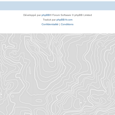
Développé par
phpBB
® Forum Software © phpBB Limited
Traduit par
phpBB-fr.com
Confidentialité
|
Conditions