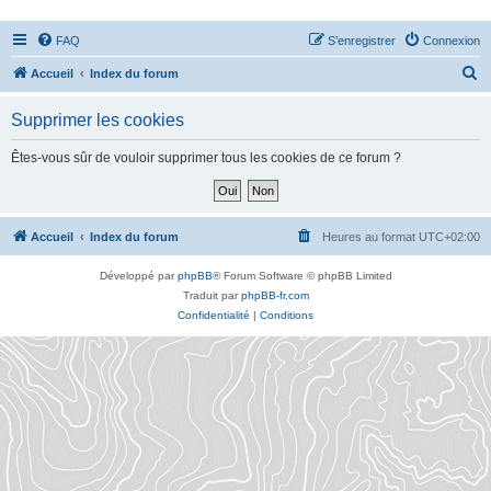
FAQ
S’enregistrer
Connexion
R
Accueil
Index du forum
e
Supprimer les cookies
c
h
Êtes-vous sûr de vouloir supprimer tous les cookies de ce forum ?
e
r
c
Accueil
Index du forum
Heures au format
UTC+02:00
h
Développé par
phpBB
® Forum Software © phpBB Limited
e
Traduit par
phpBB-fr.com
r
Confidentialité
|
Conditions