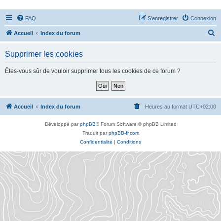
FAQ
S’enregistrer
Connexion
R
Accueil
Index du forum
e
Supprimer les cookies
c
h
Êtes-vous sûr de vouloir supprimer tous les cookies de ce forum ?
e
r
c
Accueil
Index du forum
Heures au format
UTC+02:00
h
Développé par
phpBB
® Forum Software © phpBB Limited
e
Traduit par
phpBB-fr.com
r
Confidentialité
|
Conditions