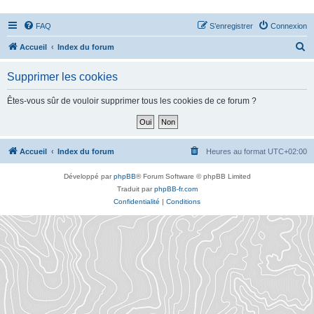
FAQ
S’enregistrer
Connexion
R
Accueil
Index du forum
e
Supprimer les cookies
c
h
Êtes-vous sûr de vouloir supprimer tous les cookies de ce forum ?
e
r
c
Accueil
Index du forum
Heures au format
UTC+02:00
h
Développé par
phpBB
® Forum Software © phpBB Limited
e
Traduit par
phpBB-fr.com
r
Confidentialité
|
Conditions