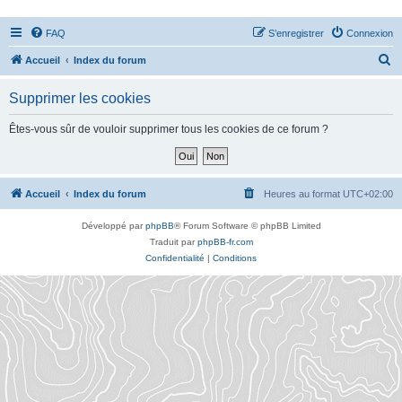
FAQ
S’enregistrer
Connexion
R
Accueil
Index du forum
e
Supprimer les cookies
c
h
Êtes-vous sûr de vouloir supprimer tous les cookies de ce forum ?
e
r
c
Accueil
Index du forum
Heures au format
UTC+02:00
h
Développé par
phpBB
® Forum Software © phpBB Limited
e
Traduit par
phpBB-fr.com
r
Confidentialité
|
Conditions