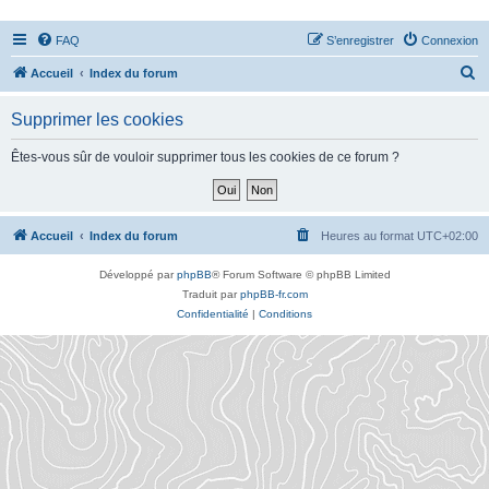
FAQ
S’enregistrer
Connexion
R
Accueil
Index du forum
e
Supprimer les cookies
c
h
Êtes-vous sûr de vouloir supprimer tous les cookies de ce forum ?
e
r
c
Accueil
Index du forum
Heures au format
UTC+02:00
h
Développé par
phpBB
® Forum Software © phpBB Limited
e
Traduit par
phpBB-fr.com
r
Confidentialité
|
Conditions