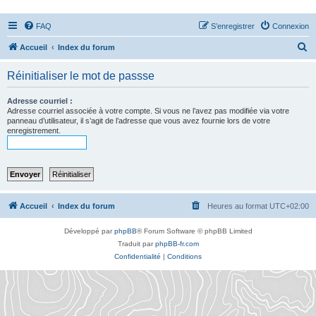
FAQ
S’enregistrer
Connexion
R
Accueil
Index du forum
e
Réinitialiser le mot de passse
c
h
Adresse courriel :
Adresse courriel associée à votre compte. Si vous ne l’avez pas modifiée via votre
e
panneau d’utilisateur, il s’agit de l’adresse que vous avez fournie lors de votre
enregistrement.
r
c
h
e
r
Accueil
Index du forum
Heures au format
UTC+02:00
Développé par
phpBB
® Forum Software © phpBB Limited
Traduit par
phpBB-fr.com
Confidentialité
|
Conditions