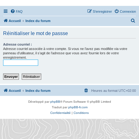
FAQ
S’enregistrer
Connexion
R
Accueil
Index du forum
e
Réinitialiser le mot de passse
c
h
Adresse courriel :
Adresse courriel associée à votre compte. Si vous ne l’avez pas modifiée via votre
e
panneau d’utilisateur, il s’agit de l’adresse que vous avez fournie lors de votre
enregistrement.
r
c
h
e
r
Accueil
Index du forum
Heures au format
UTC+02:00
Développé par
phpBB
® Forum Software © phpBB Limited
Traduit par
phpBB-fr.com
Confidentialité
|
Conditions