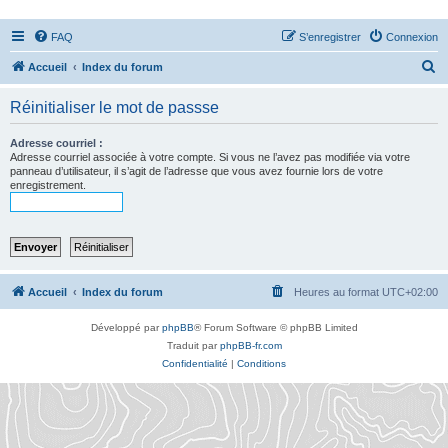
FAQ
S’enregistrer
Connexion
R
Accueil
Index du forum
e
Réinitialiser le mot de passse
c
h
Adresse courriel :
Adresse courriel associée à votre compte. Si vous ne l’avez pas modifiée via votre
e
panneau d’utilisateur, il s’agit de l’adresse que vous avez fournie lors de votre
enregistrement.
r
c
h
e
r
Accueil
Index du forum
Heures au format
UTC+02:00
Développé par
phpBB
® Forum Software © phpBB Limited
Traduit par
phpBB-fr.com
Confidentialité
|
Conditions