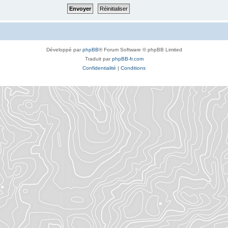
Développé par
phpBB
® Forum Software © phpBB Limited
Traduit par
phpBB-fr.com
Confidentialité
|
Conditions