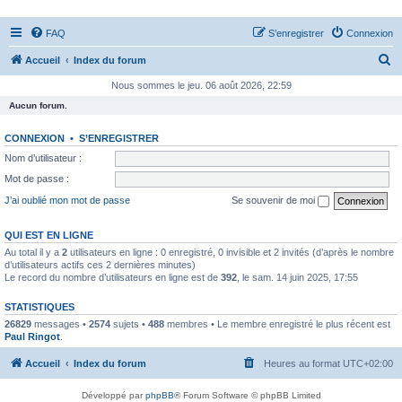
FAQ
S’enregistrer
Connexion
R
Accueil
Index du forum
e
Nous sommes le jeu. 06 août 2026, 22:59
c
Aucun forum.
h
CONNEXION
•
S’ENREGISTRER
e
Nom d’utilisateur :
r
Mot de passe :
c
J’ai oublié mon mot de passe
Se souvenir de moi
h
e
QUI EST EN LIGNE
Au total il y a
2
utilisateurs en ligne : 0 enregistré, 0 invisible et 2 invités (d’après le nombre
r
d’utilisateurs actifs ces 2 dernières minutes)
Le record du nombre d’utilisateurs en ligne est de
392
, le sam. 14 juin 2025, 17:55
STATISTIQUES
26829
messages •
2574
sujets •
488
membres • Le membre enregistré le plus récent est
Paul Ringot
.
Accueil
Index du forum
Heures au format
UTC+02:00
Développé par
phpBB
® Forum Software © phpBB Limited