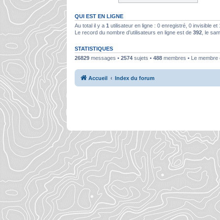
QUI EST EN LIGNE
Au total il y a
1
utilisateur en ligne : 0 enregistré, 0 invisible e
Le record du nombre d’utilisateurs en ligne est de
392
, le sa
STATISTIQUES
26829
messages •
2574
sujets •
488
membres • Le membre en
Accueil
Index du forum