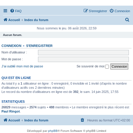
FAQ
S’enregistrer
Connexion
R
Accueil
Index du forum
e
Nous sommes le jeu. 06 août 2026, 22:59
c
Aucun forum.
h
CONNEXION
•
S’ENREGISTRER
e
Nom d’utilisateur :
r
Mot de passe :
c
J’ai oublié mon mot de passe
Se souvenir de moi
h
e
QUI EST EN LIGNE
Au total il y a
1
utilisateur en ligne : 0 enregistré, 0 invisible et 1 invité (d’après le nombre
r
d’utilisateurs actifs ces 2 dernières minutes)
Le record du nombre d’utilisateurs en ligne est de
392
, le sam. 14 juin 2025, 17:55
STATISTIQUES
26829
messages •
2574
sujets •
488
membres • Le membre enregistré le plus récent est
Paul Ringot
.
Accueil
Index du forum
Heures au format
UTC+02:00
Développé par
phpBB
® Forum Software © phpBB Limited