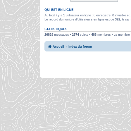
QUI EST EN LIGNE
Au total il y a
1
utilisateur en ligne : 0 enregistré, 0 invisible e
Le record du nombre d’utilisateurs en ligne est de
392
, le sa
STATISTIQUES
26829
messages •
2574
sujets •
488
membres • Le membre en
Accueil
Index du forum