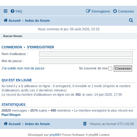
FAQ
S’enregistrer
Connexion
R
Accueil
Index du forum
e
Nous sommes le jeu. 06 août 2026, 23:15
c
Aucun forum.
h
CONNEXION
•
S’ENREGISTRER
e
Nom d’utilisateur :
r
Mot de passe :
c
J’ai oublié mon mot de passe
Se souvenir de moi
h
e
QUI EST EN LIGNE
Au total il y a
1
utilisateur en ligne : 0 enregistré, 0 invisible et 1 invité (d’après le nombre
r
d’utilisateurs actifs ces 2 dernières minutes)
Le record du nombre d’utilisateurs en ligne est de
392
, le sam. 14 juin 2025, 17:55
STATISTIQUES
26829
messages •
2574
sujets •
488
membres • Le membre enregistré le plus récent est
Paul Ringot
.
Accueil
Index du forum
Heures au format
UTC+02:00
Développé par
phpBB
® Forum Software © phpBB Limited