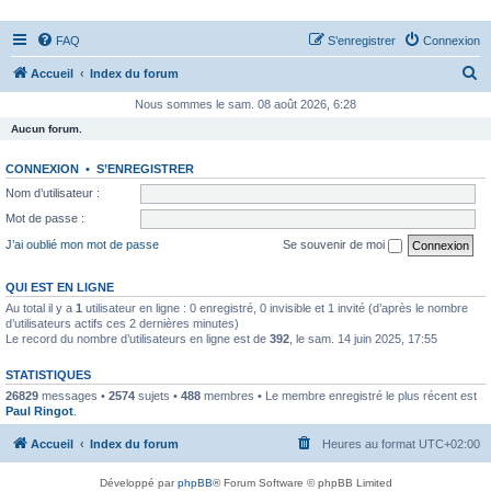
FAQ
S’enregistrer
Connexion
R
Accueil
Index du forum
e
Nous sommes le sam. 08 août 2026, 6:28
c
Aucun forum.
h
CONNEXION
•
S’ENREGISTRER
e
Nom d’utilisateur :
r
Mot de passe :
c
J’ai oublié mon mot de passe
Se souvenir de moi
h
e
QUI EST EN LIGNE
Au total il y a
1
utilisateur en ligne : 0 enregistré, 0 invisible et 1 invité (d’après le nombre
r
d’utilisateurs actifs ces 2 dernières minutes)
Le record du nombre d’utilisateurs en ligne est de
392
, le sam. 14 juin 2025, 17:55
STATISTIQUES
26829
messages •
2574
sujets •
488
membres • Le membre enregistré le plus récent est
Paul Ringot
.
Accueil
Index du forum
Heures au format
UTC+02:00
Développé par
phpBB
® Forum Software © phpBB Limited