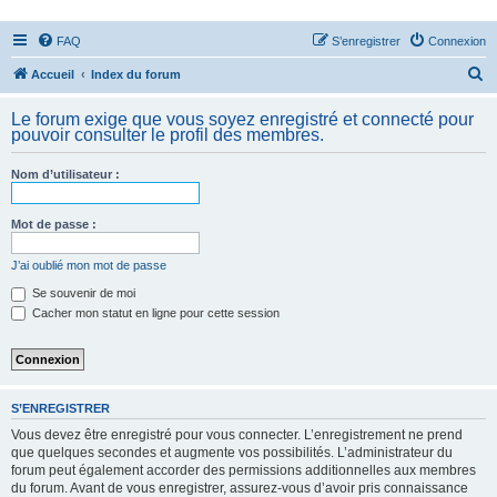
FAQ
S’enregistrer
Connexion
R
Accueil
Index du forum
e
Le forum exige que vous soyez enregistré et connecté pour
c
pouvoir consulter le profil des membres.
h
Nom d’utilisateur :
e
r
Mot de passe :
c
h
J’ai oublié mon mot de passe
e
Se souvenir de moi
Cacher mon statut en ligne pour cette session
r
S’ENREGISTRER
Vous devez être enregistré pour vous connecter. L’enregistrement ne prend
que quelques secondes et augmente vos possibilités. L’administrateur du
forum peut également accorder des permissions additionnelles aux membres
du forum. Avant de vous enregistrer, assurez-vous d’avoir pris connaissance