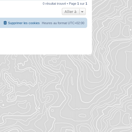
0 résultat trouvé • Page
1
sur
1
Aller à
Supprimer les cookies
Heures au format
UTC+02:00