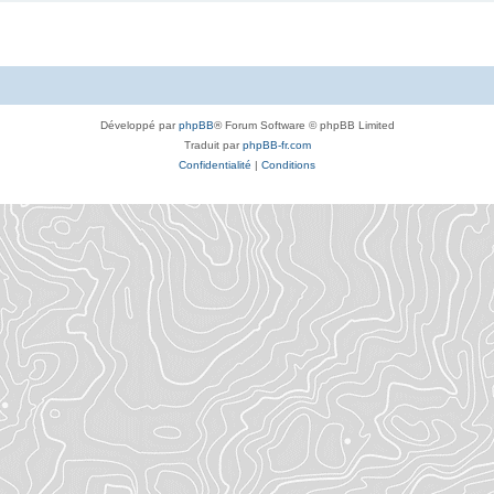
Développé par
phpBB
® Forum Software © phpBB Limited
Traduit par
phpBB-fr.com
Confidentialité
|
Conditions