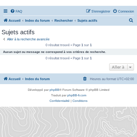
FAQ
S’enregistrer
Connexion
R
Accueil
Index du forum
Rechercher
Sujets actifs
e
Sujets actifs
c
Aller à la recherche avancée
h
0 résultat trouvé • Page
1
sur
1
e
Aucun sujet ou message ne correspond à vos critères de recherche.
r
0 résultat trouvé • Page
1
sur
1
c
Aller à
h
Accueil
Index du forum
Heures au format
UTC+02:00
e
r
Développé par
phpBB
® Forum Software © phpBB Limited
Traduit par
phpBB-fr.com
Confidentialité
|
Conditions