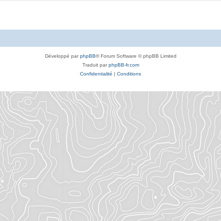
Développé par
phpBB
® Forum Software © phpBB Limited
Traduit par
phpBB-fr.com
Confidentialité
|
Conditions