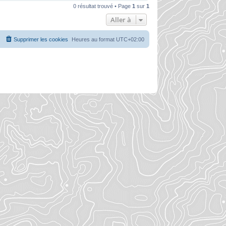
0 résultat trouvé • Page
1
sur
1
Aller à
Supprimer les cookies
Heures au format
UTC+02:00