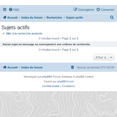
FAQ
S’enregistrer
Connexion
R
Accueil
Index du forum
Rechercher
Sujets actifs
e
Sujets actifs
c
Aller à la recherche avancée
h
0 résultat trouvé • Page
1
sur
1
e
Aucun sujet ou message ne correspond à vos critères de recherche.
r
0 résultat trouvé • Page
1
sur
1
c
Aller à
h
Accueil
Index du forum
Heures au format
UTC+02:00
e
r
Développé par
phpBB
® Forum Software © phpBB Limited
Traduit par
phpBB-fr.com
Confidentialité
|
Conditions