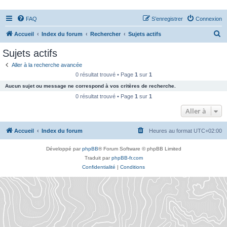
FAQ
S’enregistrer
Connexion
R
Accueil
Index du forum
Rechercher
Sujets actifs
e
Sujets actifs
c
Aller à la recherche avancée
h
0 résultat trouvé • Page
1
sur
1
e
Aucun sujet ou message ne correspond à vos critères de recherche.
r
0 résultat trouvé • Page
1
sur
1
c
Aller à
h
Accueil
Index du forum
Heures au format
UTC+02:00
e
r
Développé par
phpBB
® Forum Software © phpBB Limited
Traduit par
phpBB-fr.com
Confidentialité
|
Conditions