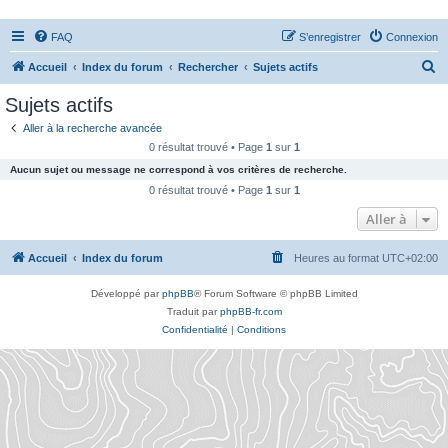
FAQ
S’enregistrer
Connexion
R
Accueil
Index du forum
Rechercher
Sujets actifs
e
Sujets actifs
c
Aller à la recherche avancée
h
0 résultat trouvé • Page
1
sur
1
e
Aucun sujet ou message ne correspond à vos critères de recherche.
r
0 résultat trouvé • Page
1
sur
1
c
Aller à
h
Accueil
Index du forum
Heures au format
UTC+02:00
e
r
Développé par
phpBB
® Forum Software © phpBB Limited
Traduit par
phpBB-fr.com
Confidentialité
|
Conditions