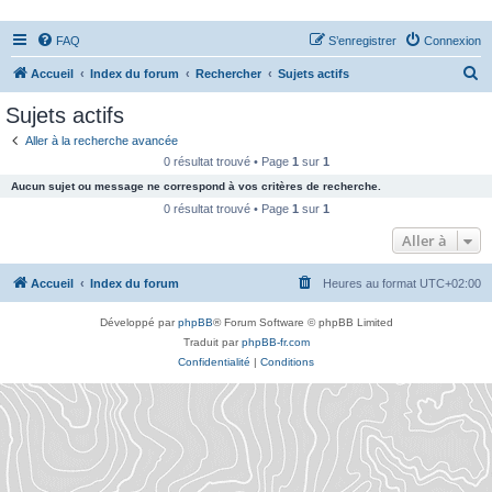
FAQ
S’enregistrer
Connexion
R
Accueil
Index du forum
Rechercher
Sujets actifs
e
Sujets actifs
c
Aller à la recherche avancée
h
0 résultat trouvé • Page
1
sur
1
e
Aucun sujet ou message ne correspond à vos critères de recherche.
r
0 résultat trouvé • Page
1
sur
1
c
Aller à
h
Accueil
Index du forum
Heures au format
UTC+02:00
e
r
Développé par
phpBB
® Forum Software © phpBB Limited
Traduit par
phpBB-fr.com
Confidentialité
|
Conditions