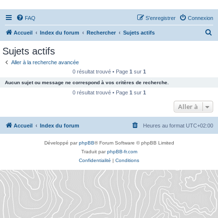
FAQ
S’enregistrer
Connexion
R
Accueil
Index du forum
Rechercher
Sujets actifs
e
Sujets actifs
c
Aller à la recherche avancée
h
0 résultat trouvé • Page
1
sur
1
e
Aucun sujet ou message ne correspond à vos critères de recherche.
r
0 résultat trouvé • Page
1
sur
1
c
Aller à
h
Accueil
Index du forum
Heures au format
UTC+02:00
e
r
Développé par
phpBB
® Forum Software © phpBB Limited
Traduit par
phpBB-fr.com
Confidentialité
|
Conditions