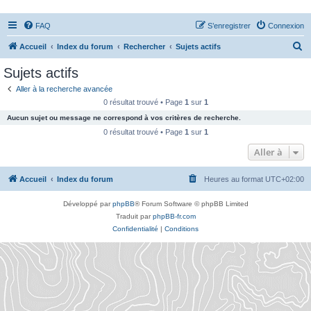
FAQ
S’enregistrer
Connexion
R
Accueil
Index du forum
Rechercher
Sujets actifs
e
Sujets actifs
c
Aller à la recherche avancée
h
0 résultat trouvé • Page
1
sur
1
e
Aucun sujet ou message ne correspond à vos critères de recherche.
r
0 résultat trouvé • Page
1
sur
1
c
Aller à
h
Accueil
Index du forum
Heures au format
UTC+02:00
e
r
Développé par
phpBB
® Forum Software © phpBB Limited
Traduit par
phpBB-fr.com
Confidentialité
|
Conditions