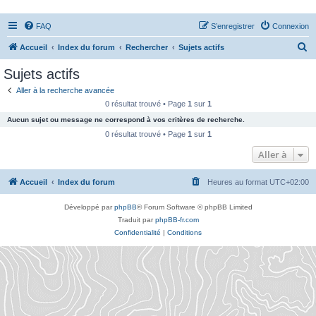
FAQ
S’enregistrer
Connexion
R
Accueil
Index du forum
Rechercher
Sujets actifs
e
Sujets actifs
c
Aller à la recherche avancée
h
0 résultat trouvé • Page
1
sur
1
e
Aucun sujet ou message ne correspond à vos critères de recherche.
r
0 résultat trouvé • Page
1
sur
1
c
Aller à
h
Accueil
Index du forum
Heures au format
UTC+02:00
e
r
Développé par
phpBB
® Forum Software © phpBB Limited
Traduit par
phpBB-fr.com
Confidentialité
|
Conditions