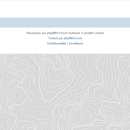
Développé par
phpBB
® Forum Software © phpBB Limited
Traduit par
phpBB-fr.com
Confidentialité
|
Conditions