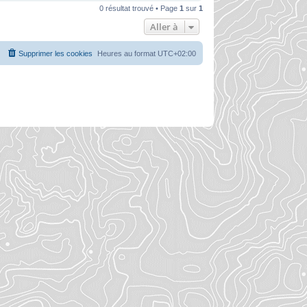
0 résultat trouvé • Page
1
sur
1
Aller à
Supprimer les cookies
Heures au format
UTC+02:00