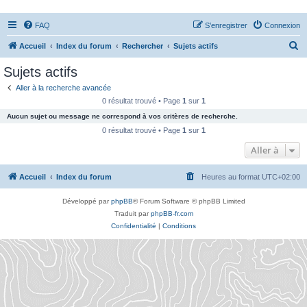
FAQ
S’enregistrer
Connexion
R
Accueil
Index du forum
Rechercher
Sujets actifs
e
Sujets actifs
c
Aller à la recherche avancée
h
0 résultat trouvé • Page
1
sur
1
e
Aucun sujet ou message ne correspond à vos critères de recherche.
r
0 résultat trouvé • Page
1
sur
1
c
Aller à
h
Accueil
Index du forum
Heures au format
UTC+02:00
e
r
Développé par
phpBB
® Forum Software © phpBB Limited
Traduit par
phpBB-fr.com
Confidentialité
|
Conditions