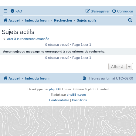
FAQ
S’enregistrer
Connexion
R
Accueil
Index du forum
Rechercher
Sujets actifs
e
Sujets actifs
c
Aller à la recherche avancée
h
0 résultat trouvé • Page
1
sur
1
e
Aucun sujet ou message ne correspond à vos critères de recherche.
r
0 résultat trouvé • Page
1
sur
1
c
Aller à
h
Accueil
Index du forum
Heures au format
UTC+02:00
e
r
Développé par
phpBB
® Forum Software © phpBB Limited
Traduit par
phpBB-fr.com
Confidentialité
|
Conditions