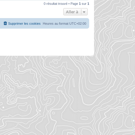
0 résultat trouvé • Page
1
sur
1
Aller à
Supprimer les cookies
Heures au format
UTC+02:00