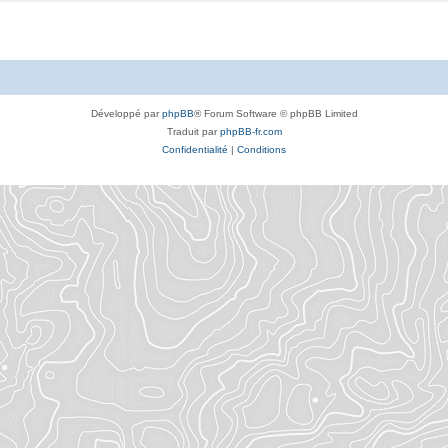
Développé par
phpBB
® Forum Software © phpBB Limited
Traduit par
phpBB-fr.com
Confidentialité
|
Conditions